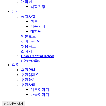
대학원
입학전형
뉴스
공지사항
학부
각종서식
대학원
언론보도
세미나/강연
채용공고
소식지
Dean's Annual Report
e-Newsletter
후원
후원안내
후원캠페인
후원하기
후원사례
기부이야기
나눔이야기
전체메뉴 닫기