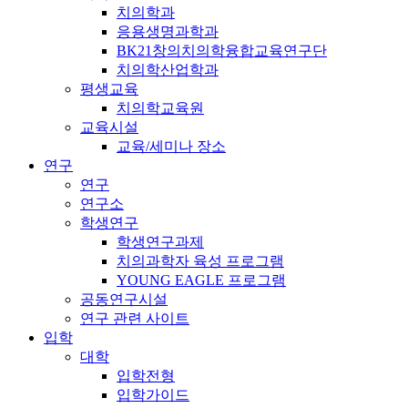
치의학과
응용생명과학과
BK21창의치의학융합교육연구단
치의학산업학과
평생교육
치의학교육원
교육시설
교육/세미나 장소
연구
연구
연구소
학생연구
학생연구과제
치의과학자 육성 프로그램
YOUNG EAGLE 프로그램
공동연구시설
연구 관련 사이트
입학
대학
입학전형
입학가이드