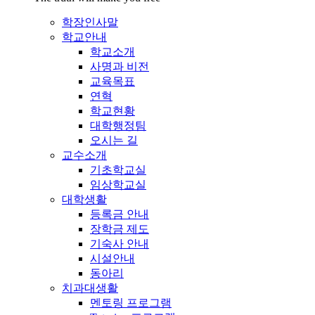
학장인사말
학교안내
학교소개
사명과 비전
교육목표
연혁
학교현황
대학행정팀
오시는 길
교수소개
기초학교실
임상학교실
대학생활
등록금 안내
장학금 제도
기숙사 안내
시설안내
동아리
치과대생활
멘토링 프로그램