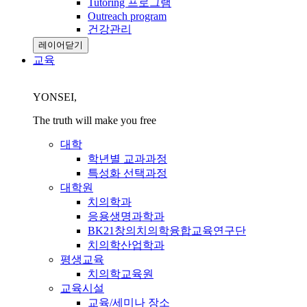
Tutoring 프로그램
Outreach program
건강관리
레이어닫기
교육
YONSEI,
The truth will make you free
대학
학년별 교과과정
특성화 선택과정
대학원
치의학과
응용생명과학과
BK21창의치의학융합교육연구단
치의학산업학과
평생교육
치의학교육원
교육시설
교육/세미나 장소