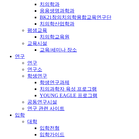
치의학과
응용생명과학과
BK21창의치의학융합교육연구단
치의학산업학과
평생교육
치의학교육원
교육시설
교육/세미나 장소
연구
연구
연구소
학생연구
학생연구과제
치의과학자 육성 프로그램
YOUNG EAGLE 프로그램
공동연구시설
연구 관련 사이트
입학
대학
입학전형
입학가이드