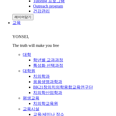
Tutoring 프로그램
Outreach program
건강관리
레이어닫기
교육
YONSEI,
The truth will make you free
대학
학년별 교과과정
특성화 선택과정
대학원
치의학과
응용생명과학과
BK21창의치의학융합교육연구단
치의학산업학과
평생교육
치의학교육원
교육시설
교육/세미나 장소