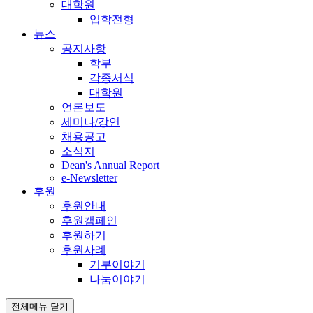
대학원
입학전형
뉴스
공지사항
학부
각종서식
대학원
언론보도
세미나/강연
채용공고
소식지
Dean's Annual Report
e-Newsletter
후원
후원안내
후원캠페인
후원하기
후원사례
기부이야기
나눔이야기
전체메뉴 닫기