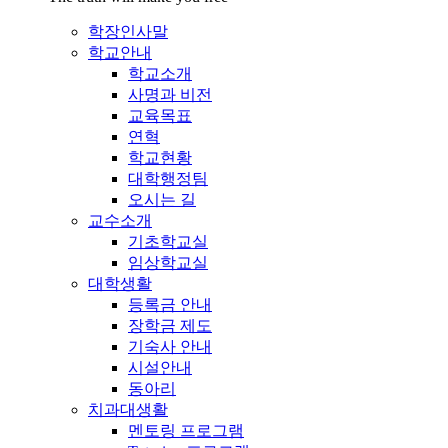
학장인사말
학교안내
학교소개
사명과 비전
교육목표
연혁
학교현황
대학행정팀
오시는 길
교수소개
기초학교실
임상학교실
대학생활
등록금 안내
장학금 제도
기숙사 안내
시설안내
동아리
치과대생활
멘토링 프로그램