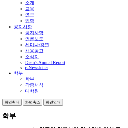
소개
교육
연구
입학
공지사항
공지사항
언론보도
세미나/강연
채용공고
소식지
Dean's Annual Report
e-Newsletter
학부
학부
각종서식
대학원
화면확대
화면축소
화면인쇄
학부