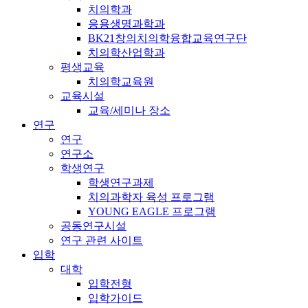
치의학과
응용생명과학과
BK21창의치의학융합교육연구단
치의학산업학과
평생교육
치의학교육원
교육시설
교육/세미나 장소
연구
연구
연구소
학생연구
학생연구과제
치의과학자 육성 프로그램
YOUNG EAGLE 프로그램
공동연구시설
연구 관련 사이트
입학
대학
입학전형
입학가이드