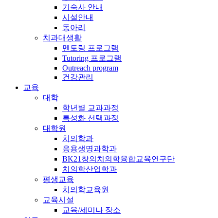
기숙사 안내
시설안내
동아리
치과대생활
멘토링 프로그램
Tutoring 프로그램
Outreach program
건강관리
교육
대학
학년별 교과과정
특성화 선택과정
대학원
치의학과
응용생명과학과
BK21창의치의학융합교육연구단
치의학산업학과
평생교육
치의학교육원
교육시설
교육/세미나 장소