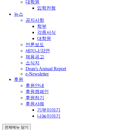
대학원
입학전형
뉴스
공지사항
학부
각종서식
대학원
언론보도
세미나/강연
채용공고
소식지
Dean's Annual Report
e-Newsletter
후원
후원안내
후원캠페인
후원하기
후원사례
기부이야기
나눔이야기
전체메뉴 닫기