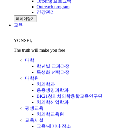
Tutoring 프로그램
Outreach program
건강관리
레이어닫기
교육
YONSEI,
The truth will make you free
대학
학년별 교과과정
특성화 선택과정
대학원
치의학과
응용생명과학과
BK21창의치의학융합교육연구단
치의학산업학과
평생교육
치의학교육원
교육시설
교육/세미나 장소