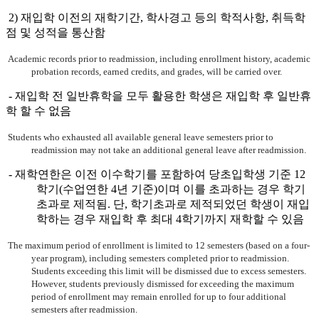
2) 재입학 이전의 재학기간, 학사경고 등의 학적사항, 취득학
점 및 성적을 통산함
Academic records prior to readmission, including enrollment history, academic
probation records, earned credits, and grades, will be carried over.
- 재입학 전 일반휴학을 모두 활용한 학생은 재입학 후 일반휴
학 할 수 없음
Students who exhausted all available general leave semesters prior to
readmission may not take an additional general leave after readmission.
- 재학연한은 이전 이수학기를 포함하여 당초입학생 기준 12
학기(수업연한 4년 기준)이며 이를 초과하는 경우 학기
초과로 제적됨. 단, 학기초과로 제적되었던 학생이 재입
학하는 경우 재입학 후 최대 4학기까지 재학할 수 있음
The maximum period of enrollment is limited to 12 semesters (based on a four-
year program), including semesters completed prior to readmission.
Students exceeding this limit will be dismissed due to excess semesters.
However, students previously dismissed for exceeding the maximum
period of enrollment may remain enrolled for up to four additional
semesters after readmission.