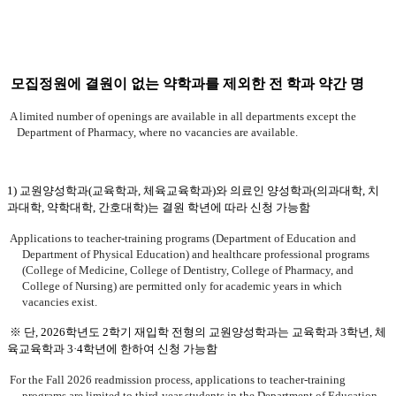
모집정원에 결원이 없는 약학과를 제외한 전 학과 약간 명
A limited number of openings are available in all departments except the
Department of Pharmacy, where no vacancies are available.
1) 교원양성학과(교육학과, 체육교육학과)와 의료인 양성학과(의과대학, 치
과대학, 약학대학, 간호대학)는 결원 학년에 따라 신청 가능함
Applications to teacher-training programs (Department of Education and
Department of Physical Education) and healthcare professional programs
(College of Medicine, College of Dentistry, College of Pharmacy, and
College of Nursing) are permitted only for academic years in which
vacancies exist.
※ 단, 2026학년도 2학기 재입학 전형의 교원양성학과는 교육학과 3학년, 체
육교육학과 3·4학년에 한하여 신청 가능함
For the Fall 2026 readmission process, applications to teacher-training
programs are limited to third-year students in the Department of Education