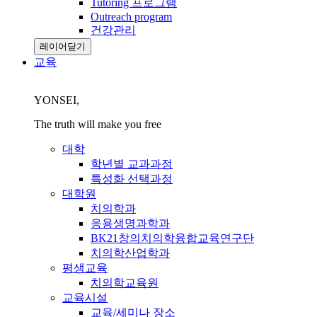
Tutoring 프로그램
Outreach program
건강관리
레이어닫기
교육
YONSEI,
The truth will make you free
대학
학년별 교과과정
특성화 선택과정
대학원
치의학과
응용생명과학과
BK21창의치의학융합교육연구단
치의학산업학과
평생교육
치의학교육원
교육시설
교육/세미나 장소