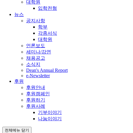
대학원
입학전형
뉴스
공지사항
학부
각종서식
대학원
언론보도
세미나/강연
채용공고
소식지
Dean's Annual Report
e-Newsletter
후원
후원안내
후원캠페인
후원하기
후원사례
기부이야기
나눔이야기
전체메뉴 닫기