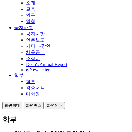
소개
교육
연구
입학
공지사항
공지사항
언론보도
세미나/강연
채용공고
소식지
Dean's Annual Report
e-Newsletter
학부
학부
각종서식
대학원
화면확대
화면축소
화면인쇄
학부