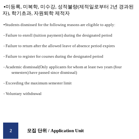
▪미등록, 미복학, 미수강, 성적불량(제적일로부터 2년 경과된
자), 학기초과, 자원퇴학 제적자
▪Students dismissed for the following reasons are eligible to apply:
- Failure to enroll (tuition payment) during the designated period
- Failure to return after the allowed leave of absence period expires
- Failure to register for courses during the designated period
- Academic dismissal(Only applicants for whom at least two years (four
semesters) have passed since dismissal)
- Exceeding the maximum semester limit
- Voluntary withdrawal
2
모집 단위
/ Application Unit