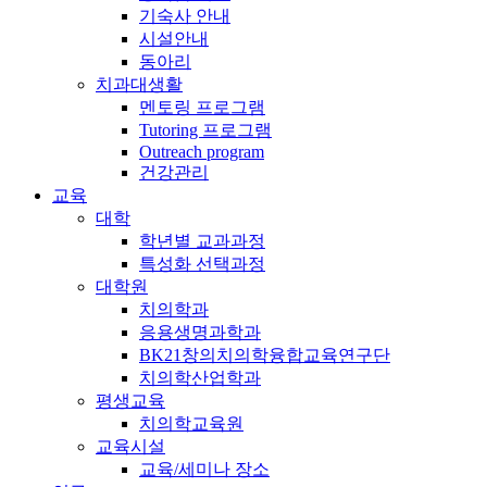
기숙사 안내
시설안내
동아리
치과대생활
멘토링 프로그램
Tutoring 프로그램
Outreach program
건강관리
교육
대학
학년별 교과과정
특성화 선택과정
대학원
치의학과
응용생명과학과
BK21창의치의학융합교육연구단
치의학산업학과
평생교육
치의학교육원
교육시설
교육/세미나 장소