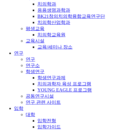
치의학과
응용생명과학과
BK21창의치의학융합교육연구단
치의학산업학과
평생교육
치의학교육원
교육시설
교육/세미나 장소
연구
연구
연구소
학생연구
학생연구과제
치의과학자 육성 프로그램
YOUNG EAGLE 프로그램
공동연구시설
연구 관련 사이트
입학
대학
입학전형
입학가이드