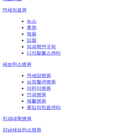
연세의료원
뉴스
후원
채용
입찰
의과학연구처
디지털헬스센터
세브란스병원
연세암병원
심장혈관병원
어린이병원
안과병원
재활병원
중입자치료센터
치과대학병원
강남세브란스병원