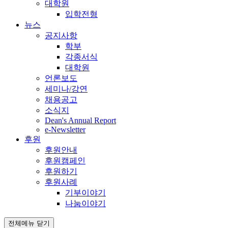
대학원
입학전형
뉴스
공지사항
학부
각종서식
대학원
언론보도
세미나/강연
채용공고
소식지
Dean's Annual Report
e-Newsletter
후원
후원안내
후원캠페인
후원하기
후원사례
기부이야기
나눔이야기
전체메뉴 닫기