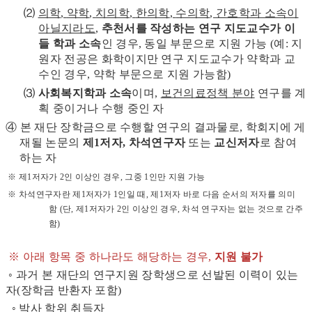
⑵
의학
,
약학
,
치의학
,
한의학
,
수의학
,
간호학과 소속이
아닐지라도
,
추천서를 작성하는 연구 지도교수가 이
들 학과 소속
인 경우, 동일 부문으로 지원 가능 (예: 지
원자 전공은 화학이지만 연구 지도교수가 약학과 교
수인 경우, 약학 부문으로 지원 가능함)
⑶
사회복지학과 소속
이며,
보건의료정책 분야
연구를 계
획 중이거나 수행 중인 자
④ 본 재단 장학금으로 수행할 연구의 결과물로, 학회지에 게
재될 논문의
제1저자, 차석연구자
또는
교신저자
로 참여
하는 자
※ 제1저자가 2인 이상인 경우, 그중 1인만 지원 가능
※ 차석연구자란 제1저자가 1인일 때, 제1저자 바로 다음 순서의 저자를 의미
함 (단, 제1저자가 2인 이상인 경우, 차석 연구자는 없는 것으로 간주
함)
※ 아래 항목 중 하나라도 해당하는 경우,
지원 불가
◦ 과거 본 재단의 연구지원 장학생으로 선발된 이력이 있는
자(장학금 반환자 포함)
◦ 박사 학위 취득자