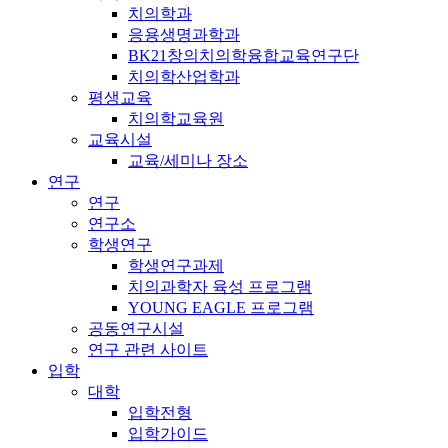
치의학과
응용생명과학과
BK21창의치의학융합교육연구단
치의학산업학과
평생교육
치의학교육원
교육시설
교육/세미나 장소
연구
연구
연구소
학생연구
학생연구과제
치의과학자 육성 프로그램
YOUNG EAGLE 프로그램
공동연구시설
연구 관련 사이트
입학
대학
입학전형
입학가이드