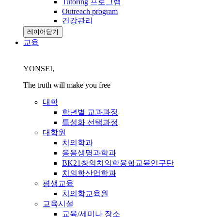
Tutoring 프로그램
Outreach program
건강관리
레이어닫기
교육
YONSEI,
The truth will make you free
대학
학년별 교과과정
특성화 선택과정
대학원
치의학과
응용생명과학과
BK21창의치의학융합교육연구단
치의학산업학과
평생교육
치의학교육원
교육시설
교육/세미나 장소