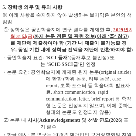
5. 장학생 의무 및 유의 사항
※ 아래 사항을 숙지하지 않아 발생하는 불이익은 본인의 책
임임
① 장학생은 공인학술지에 연구 결과를 게재한 후,
2029
년
8
까지 논문 전문 및 관련 정보
(
아래
‘
⑤
’
참고
)
월
31
일
(
금
)
를 재단에 제출하여야 함
(
기간 내 제출이 불가능할 경
우, 동일 기한 내에 장학금 전액을 재단에 반환하여야 함
)
◦ 공인학술지 요건: ‘
KCI 등재
’(등재후보 불인정) 또
는 ‘
SCIE·SSCI급
’만 인정
◦ 논문 요건: 공인학술지에 게재된 원저 논문(original article)
에 한함 (학위 논문, 리뷰 논문, case
report, 초록·포스터 등 학술대회 발표자
료, short communication, rapid
communication, letter, brief report 등 축약
형 논문은 인정되지 않으며, 이에 준하는
형태의 논문도 인정되지 않음)
② 논문 내
사사(Acknowledgement)
및
선발 연도(2026)
표
기 필수
◦ 한글 예시: 본 연구는 2026년 재단법인 보건장학회의 지원