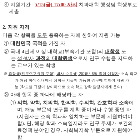
④ 지원기간 :
5/15(금) 17:00 까지
치과대학 행정팀 학생부로
제출
2. 지원 자격
다음 각 항목을
모두
충족하는 자에 한하여 지원 가능
①
대한민국 국적
을 가진 자
② 국내 4년제 이상 대학교(부속기관 포함)의
대학생
또
는
석
·
박사
과정
의
대학원생
으로서 연구 수행을 지도하
는 교수가 있는 학생
※
휴학생
(
전문연구요원 포함
),
박사 수료생
, 2026
년
8
월 졸업 예정자
: 소속 학교
가 해당 학적 상태에서 장학금 지급이 가능한 경우에 한하여 지원 가
능 (학교별 규정이 상이하므로 소속 학교 장학 담당자에게 문의)
③ 아래 항목 중 하나에 해당하는 자
⑴
의학, 약학, 치의학, 한의학, 수의학, 간호학과
소속
이
며, 해당 부문의 연구를 계획 중이거나 수행 중인 자
(지원자는 소속 학과와 일치하는 부문에 지원하여야
함). 단, 해당 학과 소속일지라도 연구 주제가 보건의
료정책 분야인 경우, 사회복지학 부문으로 지원해야
함