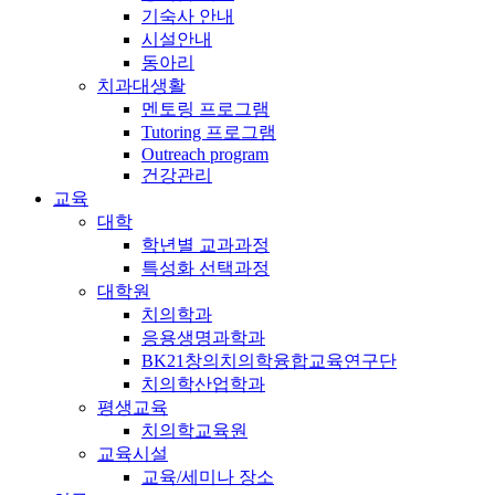
기숙사 안내
시설안내
동아리
치과대생활
멘토링 프로그램
Tutoring 프로그램
Outreach program
건강관리
교육
대학
학년별 교과과정
특성화 선택과정
대학원
치의학과
응용생명과학과
BK21창의치의학융합교육연구단
치의학산업학과
평생교육
치의학교육원
교육시설
교육/세미나 장소