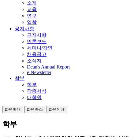
소개
교육
연구
입학
공지사항
공지사항
언론보도
세미나/강연
채용공고
소식지
Dean's Annual Report
e-Newsletter
학부
학부
각종서식
대학원
화면확대
화면축소
화면인쇄
학부