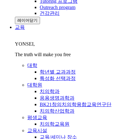
Tutoring 프로그램
Outreach program
건강관리
레이어닫기
교육
YONSEI,
The truth will make you free
대학
학년별 교과과정
특성화 선택과정
대학원
치의학과
응용생명과학과
BK21창의치의학융합교육연구단
치의학산업학과
평생교육
치의학교육원
교육시설
교육/세미나 장소