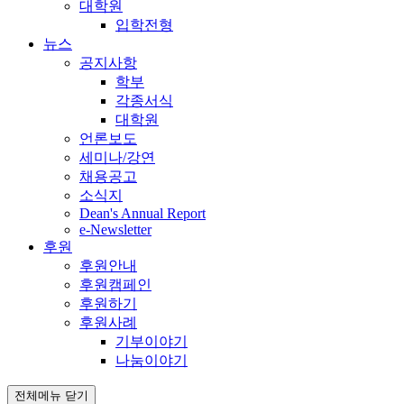
대학원
입학전형
뉴스
공지사항
학부
각종서식
대학원
언론보도
세미나/강연
채용공고
소식지
Dean's Annual Report
e-Newsletter
후원
후원안내
후원캠페인
후원하기
후원사례
기부이야기
나눔이야기
전체메뉴 닫기