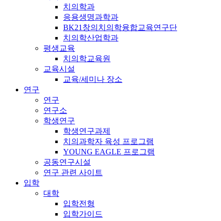
치의학과
응용생명과학과
BK21창의치의학융합교육연구단
치의학산업학과
평생교육
치의학교육원
교육시설
교육/세미나 장소
연구
연구
연구소
학생연구
학생연구과제
치의과학자 육성 프로그램
YOUNG EAGLE 프로그램
공동연구시설
연구 관련 사이트
입학
대학
입학전형
입학가이드