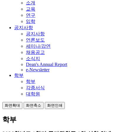
소개
교육
연구
입학
공지사항
공지사항
언론보도
세미나/강연
채용공고
소식지
Dean's Annual Report
e-Newsletter
학부
학부
각종서식
대학원
화면확대
화면축소
화면인쇄
학부