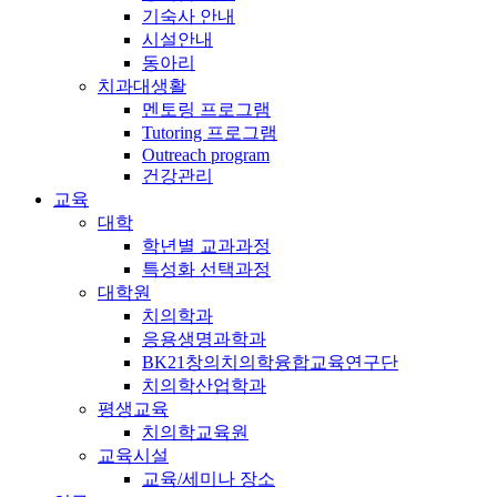
기숙사 안내
시설안내
동아리
치과대생활
멘토링 프로그램
Tutoring 프로그램
Outreach program
건강관리
교육
대학
학년별 교과과정
특성화 선택과정
대학원
치의학과
응용생명과학과
BK21창의치의학융합교육연구단
치의학산업학과
평생교육
치의학교육원
교육시설
교육/세미나 장소