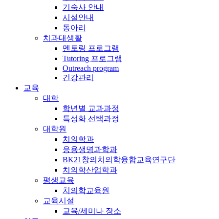
기숙사 안내
시설안내
동아리
치과대생활
멘토링 프로그램
Tutoring 프로그램
Outreach program
건강관리
교육
대학
학년별 교과과정
특성화 선택과정
대학원
치의학과
응용생명과학과
BK21창의치의학융합교육연구단
치의학산업학과
평생교육
치의학교육원
교육시설
교육/세미나 장소