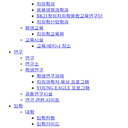
치의학과
응용생명과학과
BK21창의치의학융합교육연구단
치의학산업학과
평생교육
치의학교육원
교육시설
교육/세미나 장소
연구
연구
연구소
학생연구
학생연구과제
치의과학자 육성 프로그램
YOUNG EAGLE 프로그램
공동연구시설
연구 관련 사이트
입학
대학
입학전형
입학가이드