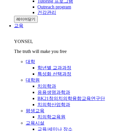
Tutoring 프로그램
Outreach program
건강관리
레이어닫기
교육
YONSEI,
The truth will make you free
대학
학년별 교과과정
특성화 선택과정
대학원
치의학과
응용생명과학과
BK21창의치의학융합교육연구단
치의학산업학과
평생교육
치의학교육원
교육시설
교육/세미나 장소