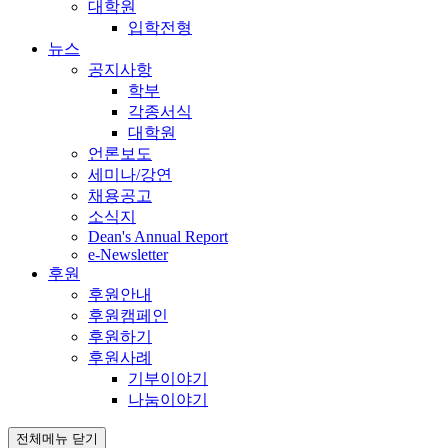
대학원
입학전형
뉴스
공지사항
학부
각종서식
대학원
언론보도
세미나/강연
채용공고
소식지
Dean's Annual Report
e-Newsletter
후원
후원안내
후원캠페인
후원하기
후원사례
기부이야기
나눔이야기
전체메뉴 닫기