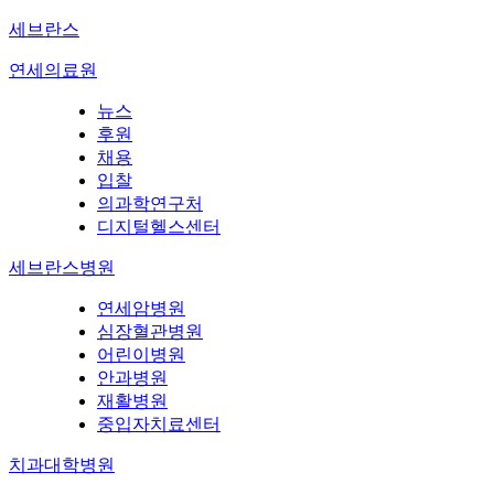
세브란스
연세의료원
뉴스
후원
채용
입찰
의과학연구처
디지털헬스센터
세브란스병원
연세암병원
심장혈관병원
어린이병원
안과병원
재활병원
중입자치료센터
치과대학병원