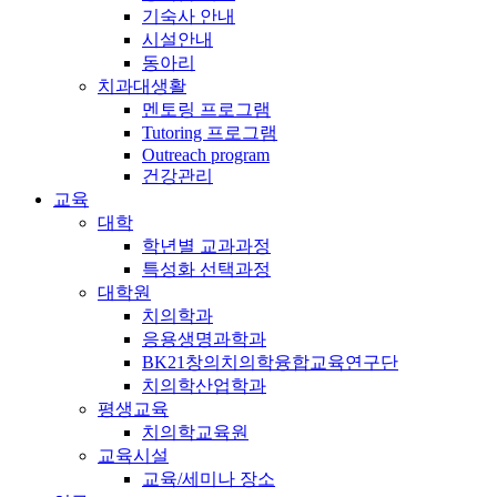
기숙사 안내
시설안내
동아리
치과대생활
멘토링 프로그램
Tutoring 프로그램
Outreach program
건강관리
교육
대학
학년별 교과과정
특성화 선택과정
대학원
치의학과
응용생명과학과
BK21창의치의학융합교육연구단
치의학산업학과
평생교육
치의학교육원
교육시설
교육/세미나 장소