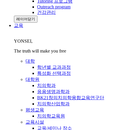
Tutoring 프로그램
Outreach program
건강관리
레이어닫기
교육
YONSEI,
The truth will make you free
대학
학년별 교과과정
특성화 선택과정
대학원
치의학과
응용생명과학과
BK21창의치의학융합교육연구단
치의학산업학과
평생교육
치의학교육원
교육시설
교육/세미나 장소