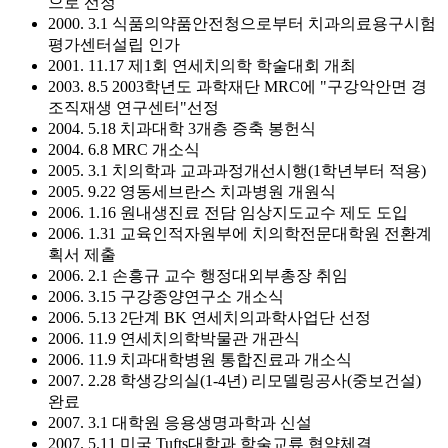
으로 선정
2000. 3.1 식품의약품안전청으로부터 치과의료용구시험
평가센터설립 인가
2001. 11.17 제1회 연세치의학 학술대회 개최
2003. 8.5 2003학년도 과학재단 MRC에 "구강악안면 경
조직재생 연구센터"선정
2004. 5.18 치과대학 3개층 증축 봉헌식
2004. 6.8 MRC 개소식
2005. 3.1 치의학과 교과과정개선시행(1학년부터 적용)
2005. 9.22 영동세브란스 치과병원 개원식
2006. 1.16 원내생진료 전담 임상지도교수 제도 도입
2006. 1.31 교육인적자원부에 치의학전문대학원 전환계
획서 제출
2006. 2.1 손흥규 교수 행정대외부총장 취임
2006. 3.15 구강종양연구소 개소식
2006. 5.13 2단계 BK 연세치의과학사업단 선정
2006. 11.9 연세치의학박물관 개관식
2006. 11.9 치과대학병원 통합진료과 개소식
2007. 2.28 학생강의실(1-4년) 리모델링공사(중보건설)
완료
2007. 3.1 대학원 응용생명과학과 신설
2007. 5.11 미국 Tufts대학과 학술교류 협약체결