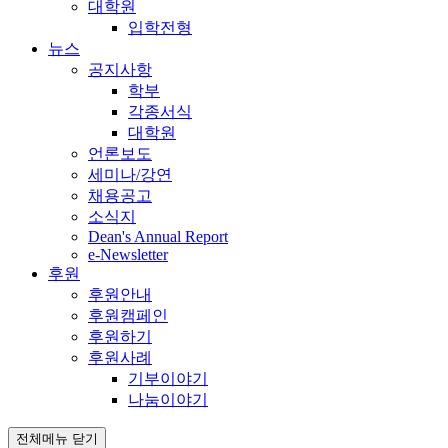
대학원
입학전형
뉴스
공지사항
학부
각종서식
대학원
언론보도
세미나/강연
채용공고
소식지
Dean's Annual Report
e-Newsletter
후원
후원안내
후원캠페인
후원하기
후원사례
기부이야기
나눔이야기
전체메뉴 닫기