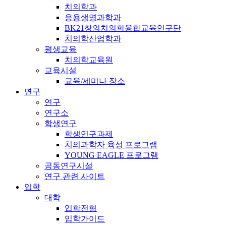
치의학과
응용생명과학과
BK21창의치의학융합교육연구단
치의학산업학과
평생교육
치의학교육원
교육시설
교육/세미나 장소
연구
연구
연구소
학생연구
학생연구과제
치의과학자 육성 프로그램
YOUNG EAGLE 프로그램
공동연구시설
연구 관련 사이트
입학
대학
입학전형
입학가이드